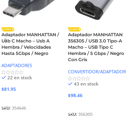
Adaptador MANHATTAN /
Adaptador MANHATTAN
Usb C Macho – Usb A
356305 / USB 3.0 Tipo-A
Hembra / Velocidades
Macho – USB Tipo C
Hasta 5Gbps / Negro
Hembra / 5 Gbps / Negro
Con Gris
ADAPTADORES
CONVERTIDOR/ADAPTADOR
22 en stock
43 en stock
$
81.95
$
98.46
Añadir Al Carrito
Añadir Al Carrito
SKU:
354646
SKU:
356305