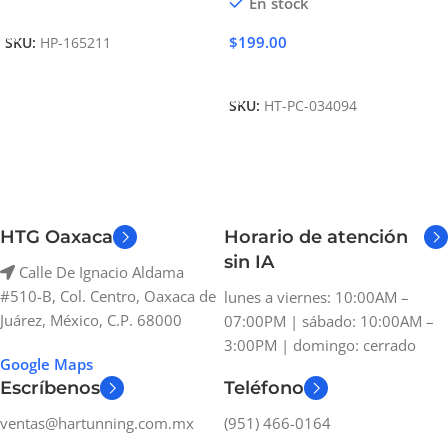
En stock
Añadir Al Carrito
$
199.00
SKU:
HP-165211
Añadir Al Carrito
SKU:
HT-PC-034094
HTG Oaxaca
Horario de atención
sin IA
Calle De Ignacio Aldama
#510-B, Col. Centro, Oaxaca de
lunes a viernes: 10:00AM –
Juárez, México, C.P. 68000
07:00PM | sábado: 10:00AM –
3:00PM | domingo: cerrado
Google Maps
Escríbenos
Teléfono
ventas@hartunning.com.mx
(951) 466-0164