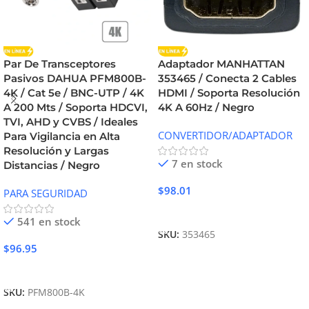
Par De Transceptores
Adaptador MANHATTAN
Pasivos DAHUA PFM800B-
353465 / Conecta 2 Cables
4K / Cat 5e / BNC-UTP / 4K
HDMI / Soporta Resolución
A 200 Mts / Soporta HDCVI,
4K A 60Hz / Negro
TVI, AHD y CVBS / Ideales
CONVERTIDOR/ADAPTADOR
Para Vigilancia en Alta
Resolución y Largas
7 en stock
Distancias / Negro
$
98.01
PARA SEGURIDAD
Añadir Al Carrito
541 en stock
SKU:
353465
$
96.95
Añadir Al Carrito
SKU:
PFM800B-4K