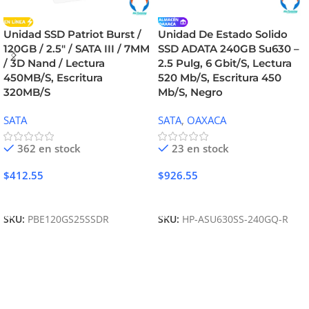
Unidad SSD Patriot Burst /
Unidad De Estado Solido
120GB / 2.5″ / SATA III / 7MM
SSD ADATA 240GB Su630 –
/ 3D Nand / Lectura
2.5 Pulg, 6 Gbit/S, Lectura
450MB/S, Escritura
520 Mb/S, Escritura 450
320MB/S
Mb/S, Negro
SATA
SATA
,
OAXACA
362 en stock
23 en stock
$
412.55
$
926.55
Añadir Al Carrito
Añadir Al Carrito
SKU:
PBE120GS25SSDR
SKU:
HP-ASU630SS-240GQ-R