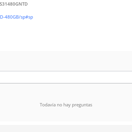
FS31480GNTD
SSD-480GB/sp#sp
Todavía no hay preguntas