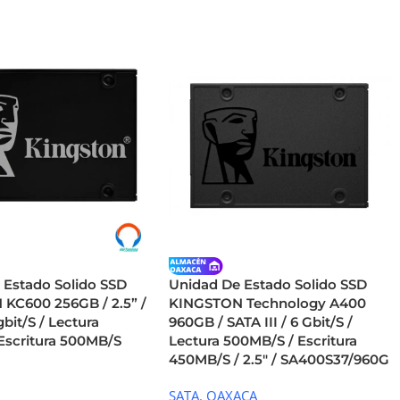
 Estado Solido SSD
Unidad De Estado Solido SSD
KC600 256GB / 2.5” /
KINGSTON Technology A400
6gbit/S / Lectura
960GB / SATA III / 6 Gbit/S /
Escritura 500MB/S
Lectura 500MB/S / Escritura
450MB/S / 2.5″ / SA400S37/960G
SATA
,
OAXACA