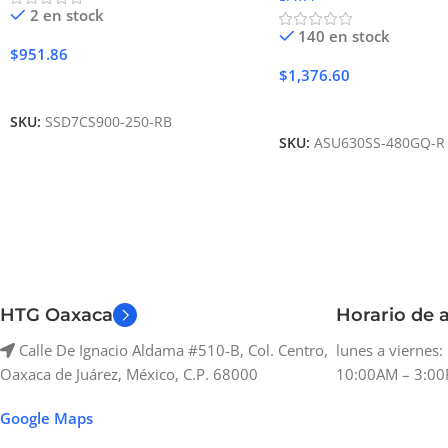
2 en stock
140 en stock
$
951.86
$
1,376.60
Añadir Al Carrito
Añadir Al Carrito
SKU:
SSD7CS900-250-RB
SKU:
ASU630SS-480GQ-R
HTG Oaxaca
Horario de a
Calle De Ignacio Aldama #510-B, Col. Centro,
lunes a viernes
Oaxaca de Juárez, México, C.P. 68000
10:00AM – 3:00
Google Maps