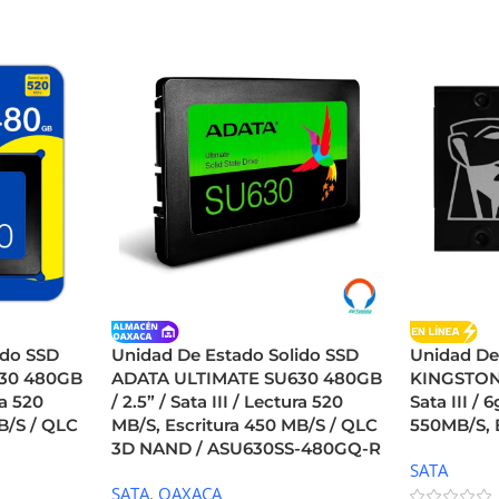
ido SSD
Unidad De Estado Solido SSD
Unidad De
30 480GB
ADATA ULTIMATE SU630 480GB
KINGSTON 
ra 520
/ 2.5” / Sata III / Lectura 520
Sata III / 
B/S / QLC
MB/S, Escritura 450 MB/S / QLC
550MB/S, 
3D NAND / ASU630SS-480GQ-R
SATA
SATA
,
OAXACA