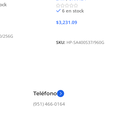
tock
6 en stock
$
3,231.09
Carrito
Añadir Al Carrito
0/256G
SKU:
HP-SA400S37/960G
Teléfono
(951) 466-0164