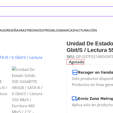
PAGO
RESEÑAS
RASTREO
NOSOTROS
BLOG
MARCAS
FACTURACIÓN
Unidad De Estado
Gbit/S / Lectura 5
SKU:
GP-GSTFS31480GNT
Agotado
Recoger en tiend
Solo productos disponi
Productos en línea gene
Envío Zona Metro
Aplica solo en producto