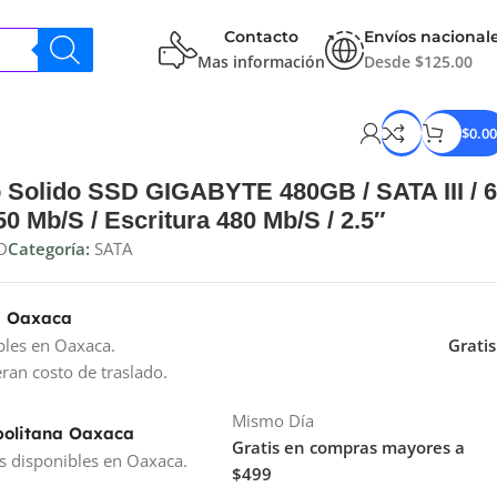
Contacto
Envíos nacional
Mas información
Desde $125.00
$
0.00
 Solido SSD GIGABYTE 480GB / SATA III / 
50 Mb/S / Escritura 480 Mb/S / 2.5″
D
Categoría:
SATA
a Oaxaca
bles en Oaxaca.
Gratis
ran costo de traslado.
Mismo Día
politana Oaxaca
Gratis en compras mayores a
s disponibles en Oaxaca.
$499