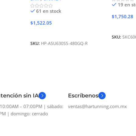
19 en s
61 en stock
$
1,750.28
$
1,522.05
Añadir Al 
Añadir Al Carrito
SKU:
SKC60
SKU:
HP-ASU630SS-480GQ-R
tención sin IA
Escríbenos
: 10:00AM – 07:00PM | sábado:
ventas@hartunning.com.mx
PM | domingo: cerrado