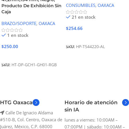
CONSUMIBLES
,
OAXACA
Producto De Exhibición Sin
Caja
21 en stock
BRAZO/SOPORTE
,
OAXACA
$
254.66
1 en stock
Añadir Al Carrito
$
250.00
SKU:
HP-T544220-AL
Añadir Al Carrito
SKU:
HT-DP-GCH1-GH01-RGB
HTG Oaxaca
Horario de atención
sin IA
Calle De Ignacio Aldama
#510-B, Col. Centro, Oaxaca de
lunes a viernes: 10:00AM –
Juárez, México, C.P. 68000
07:00PM | sábado: 10:00AM –