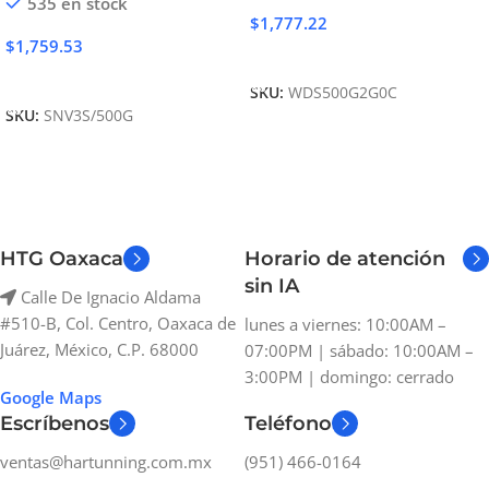
535 en stock
$
1,777.22
$
1,759.53
Añadir Al Carrito
Añadir Al Carrito
SKU:
WDS500G2G0C
SKU:
SNV3S/500G
HTG Oaxaca
Horario de atención
sin IA
Calle De Ignacio Aldama
#510-B, Col. Centro, Oaxaca de
lunes a viernes: 10:00AM –
Juárez, México, C.P. 68000
07:00PM | sábado: 10:00AM –
3:00PM | domingo: cerrado
Google Maps
Escríbenos
Teléfono
ventas@hartunning.com.mx
(951) 466-0164