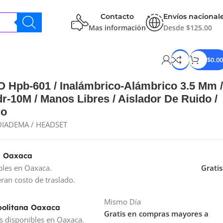
Contacto
Envíos nacional
Mas información
Desde $125.00
$
0.00
pb-601 / Inalámbrico-Alámbrico 3.5 Mm 
dr-10M / Manos Libres / Aislador De Ruido /
ro
DIADEMA / HEADSET
a Oaxaca
bles en Oaxaca.
Gratis
ran costo de traslado.
Mismo Día
politana Oaxaca
Gratis en compras mayores a
s disponibles en Oaxaca.