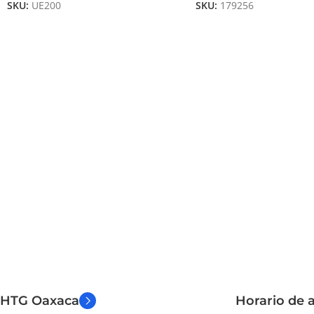
SKU:
UE200
SKU:
179256
HTG Oaxaca
Horario de a