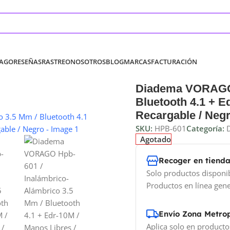
PAGO
RESEÑAS
RASTREO
NOSOTROS
BLOG
MARCAS
FACTURACIÓN
Diadema VORAGO H
Bluetooth 4.1 + E
Recargable / Neg
SKU:
HPB-601
Categoría:
Agotado
Recoger en tiend
Solo productos disponi
Productos en línea gene
Envío Zona Metro
Aplica solo en producto