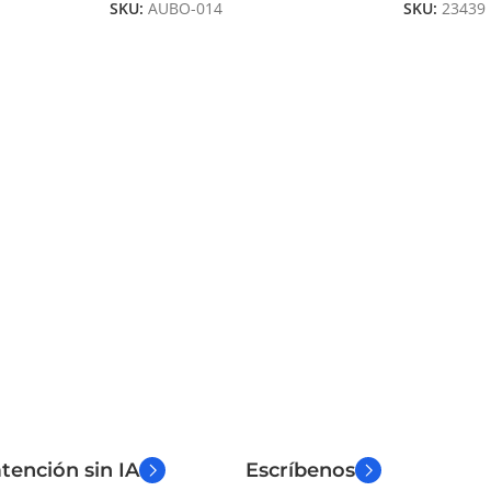
SKU:
AUBO-014
SKU:
23439
tención sin IA
Escríbenos