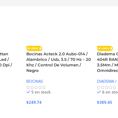
ttan
Bocinas Acteck 2.0 Aubo-014 /
Diadema G
Led /
Alambrico / Usb, 3.5 / 70 Hz – 20
404R RANA
 Dpi /
Khz / Control De Volumen /
3.5Mm / M
Negro
Omnidirec
BOCINAS
DIADEMA /
5 en stock
6 en sto
$
249.74
$
389.45
Añadir Al Carrito
Añadir Al 