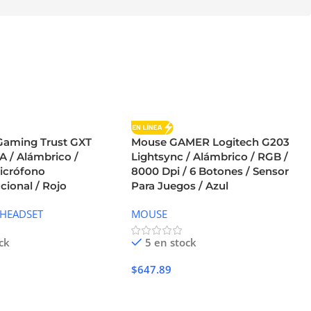
aming Trust GXT
Mouse GAMER Logitech G203
 / Alámbrico /
Lightsync / Alámbrico / RGB /
icrófono
8000 Dpi / 6 Botones / Sensor
cional / Rojo
Para Juegos / Azul
 HEADSET
MOUSE
ck
5 en stock
$
647.89
Carrito
Añadir Al Carrito