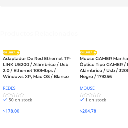
Productos Relacionados
Adaptador De Red Ethernet TP-
Mouse GAMER Manha
LINK UE200 / Alámbrico / Usb
Óptico Tipo GAMER / 
2.0 / Ethernet 100Mbps /
Alámbrico / Usb / 3200
Windows XP, Mac OS / Blanco
Negro / 179256
REDES
MOUSE
50 en stock
1 en stock
$
178.00
$
204.78
Añadir Al Carrito
Añadir Al Carrito