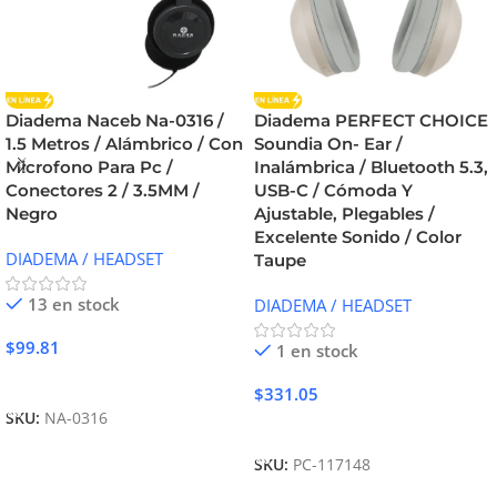
Diadema Naceb Na-0316 /
Diadema PERFECT CHOICE
1.5 Metros / Alámbrico / Con
Soundia On- Ear /
Microfono Para Pc /
Inalámbrica / Bluetooth 5.3,
Conectores 2 / 3.5MM /
USB-C / Cómoda Y
Negro
Ajustable, Plegables /
Excelente Sonido / Color
DIADEMA / HEADSET
Taupe
13 en stock
DIADEMA / HEADSET
$
99.81
1 en stock
Añadir Al Carrito
$
331.05
SKU:
NA-0316
Añadir Al Carrito
SKU:
PC-117148