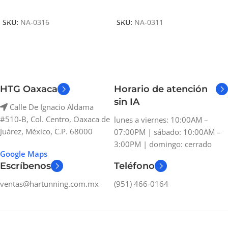
Añadir Al Carrito
Añadir Al Carrito
SKU:
NA-0316
SKU:
NA-0311
HTG Oaxaca
Horario de atención
sin IA
Calle De Ignacio Aldama
#510-B, Col. Centro, Oaxaca de
lunes a viernes: 10:00AM –
Juárez, México, C.P. 68000
07:00PM | sábado: 10:00AM –
3:00PM | domingo: cerrado
Google Maps
Escríbenos
Teléfono
ventas@hartunning.com.mx
(951) 466-0164