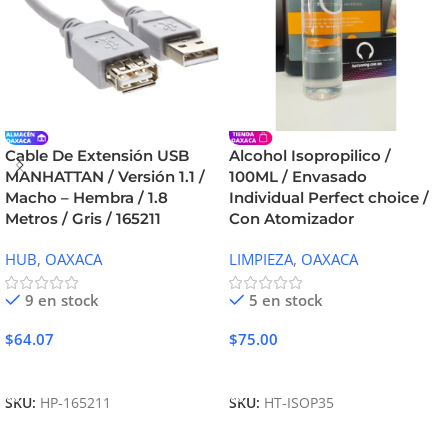
Cable De Extensión USB
Alcohol Isopropilico /
MANHATTAN / Versión 1.1 /
100ML / Envasado
Macho – Hembra / 1.8
Individual Perfect choice /
Metros / Gris / 165211
Con Atomizador
HUB
,
OAXACA
LIMPIEZA
,
OAXACA
9 en stock
5 en stock
$
64.07
$
75.00
Añadir Al Carrito
Añadir Al Carrito
SKU:
HP-165211
SKU:
HT-ISOP35