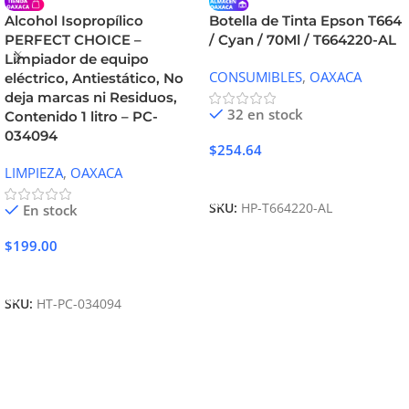
Alcohol Isopropílico
Botella de Tinta Epson T664
PERFECT CHOICE –
/ Cyan / 70Ml / T664220-AL
Limpiador de equipo
CONSUMIBLES
,
OAXACA
eléctrico, Antiestático, No
deja marcas ni Residuos,
32 en stock
Contenido 1 litro – PC-
034094
$
254.64
LIMPIEZA
,
OAXACA
Añadir Al Carrito
SKU:
HP-T664220-AL
En stock
$
199.00
Añadir Al Carrito
SKU:
HT-PC-034094