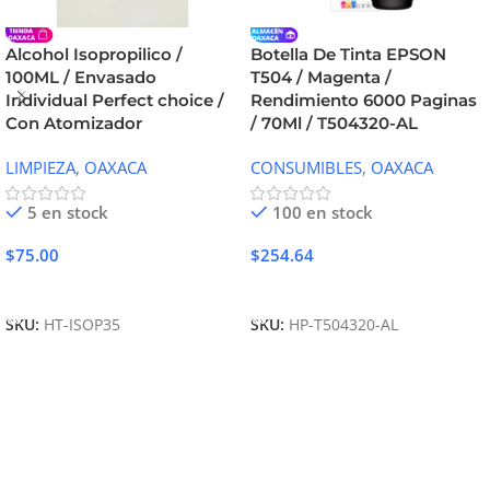
Alcohol Isopropilico /
Botella De Tinta EPSON
100ML / Envasado
T504 / Magenta /
Individual Perfect choice /
Rendimiento 6000 Paginas
Con Atomizador
/ 70Ml / T504320-AL
LIMPIEZA
,
OAXACA
CONSUMIBLES
,
OAXACA
5 en stock
100 en stock
$
75.00
$
254.64
Añadir Al Carrito
Añadir Al Carrito
SKU:
HT-ISOP35
SKU:
HP-T504320-AL