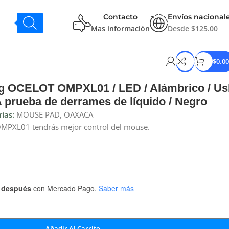
Contacto
Envíos nacional
Mas información
Desde $125.00
$
0.00
 OCELOT OMPXL01 / LED / Alámbrico / Us
 prueba de derrames de líquido / Negro
ías:
MOUSE PAD
,
OAXACA
OMPXL01 tendrás mejor control del mouse.
 después
con Mercado Pago.
Saber más
Añadir Al Carrito