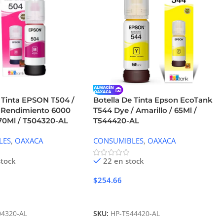
e Tinta EPSON T504 /
Botella De Tinta Epson EcoTank
 Rendimiento 6000
T544 Dye / Amarillo / 65Ml /
 70Ml / T504320-AL
T544420-AL
LES
,
OAXACA
CONSUMIBLES
,
OAXACA
stock
22 en stock
$
254.66
Carrito
Añadir Al Carrito
04320-AL
SKU:
HP-T544420-AL