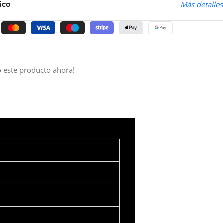
ico
Más detalles
 este producto ahora!