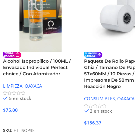
Alcohol Isopropilico / 100ML /
Paquete De Rollo Pap
Envasado Individual Perfect
Ghia / Tamaño De Pap
choice / Con Atomizador
57x60MM / 10 Piezas /
Impresoras De 58mm 
LIMPIEZA
,
OAXACA
Reacción Negro
5 en stock
CONSUMIBLES
,
OAXACA
$
75.00
2 en stock
Añadir Al Carrito
$
156.37
SKU:
HT-ISOP35
Añadir Al Carrito