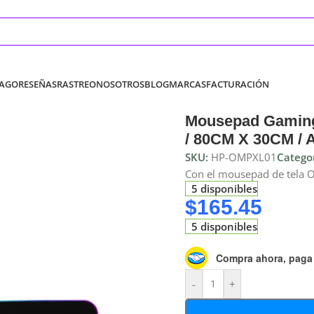
PAGO
RESEÑAS
RASTREO
NOSOTROS
BLOG
MARCAS
FACTURACIÓN
Mousepad Gaming
/ 80CM X 30CM / A
SKU:
HP-OMPXL01
Categor
Con el mousepad de tela 
5 disponibles
$
165.45
5 disponibles
Compra ahora, paga
-
+