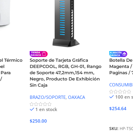
el Térmico
Soporte de Tarjeta Gráfica
Botella D
el
DEEPCOOL, RGB, GH-01, Rango
Magenta /
 Para
de Soporte 47,2mm,154 mm,
Paginas /
/
Negro, Producto De Exhibición
CONSUMIB
Sin Caja
100 en 
BRAZO/SOPORTE
,
OAXACA
$
254.64
1 en stock
Añadir Al 
$
250.00
SKU:
HP-T5
Añadir Al Carrito