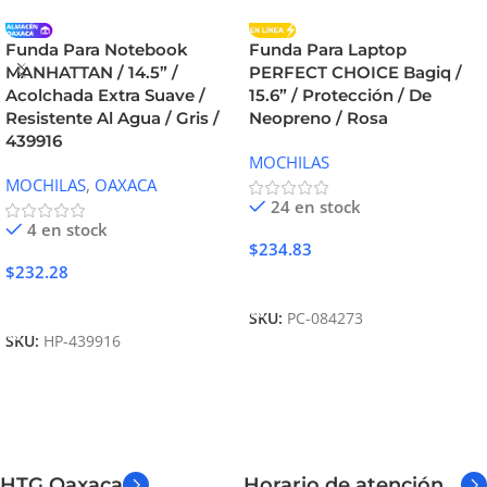
Funda Para Notebook
Funda Para Laptop
MANHATTAN / 14.5” /
PERFECT CHOICE Bagiq /
Acolchada Extra Suave /
15.6” / Protección / De
Resistente Al Agua / Gris /
Neopreno / Rosa
439916
MOCHILAS
MOCHILAS
,
OAXACA
24 en stock
4 en stock
$
234.83
$
232.28
Añadir Al Carrito
Añadir Al Carrito
SKU:
PC-084273
SKU:
HP-439916
HTG Oaxaca
Horario de atención