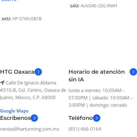
SKU:
AUV240-32G-RWH
Añadir Al Carrito
SKU:
HP-STMUSB1B
HTG Oaxaca
Horario de atención
sin IA
Calle De Ignacio Aldama
#510-B, Col. Centro, Oaxaca de
lunes a viernes: 10:00AM –
Juárez, México, C.P. 68000
07:00PM | sábado: 10:00AM –
3:00PM | domingo: cerrado
Google Maps
Escríbenos
Teléfono
ventas@hartunning.com.mx
(951) 466-0164