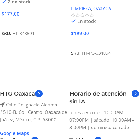
2 en stock
LIMPIEZA
,
OAXACA
$
177.00
En stock
Añadir Al Carrito
$
199.00
SKU:
HT-348591
Añadir Al Carrito
SKU:
HT-PC-034094
HTG Oaxaca
Horario de atención
sin IA
Calle De Ignacio Aldama
#510-B, Col. Centro, Oaxaca de
lunes a viernes: 10:00AM –
Juárez, México, C.P. 68000
07:00PM | sábado: 10:00AM –
3:00PM | domingo: cerrado
Google Maps