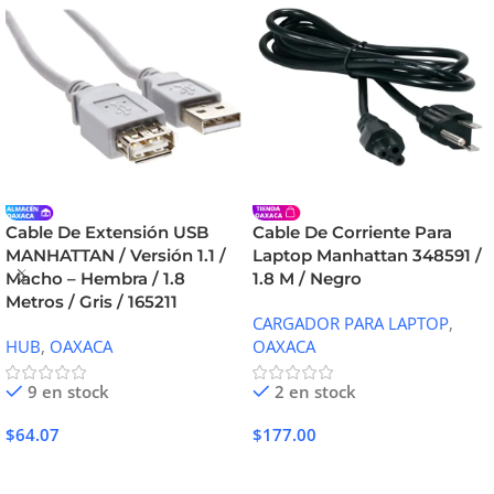
Cable De Extensión USB
Cable De Corriente Para
MANHATTAN / Versión 1.1 /
Laptop Manhattan 348591 /
Macho – Hembra / 1.8
1.8 M / Negro
Metros / Gris / 165211
CARGADOR PARA LAPTOP
,
HUB
,
OAXACA
OAXACA
9 en stock
2 en stock
$
64.07
$
177.00
Añadir Al Carrito
Añadir Al Carrito