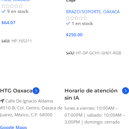
9 en stock
BRAZO/SOPORTE
,
OAXACA
$
64.07
1 en stock
Añadir Al Carrito
$
250.00
SKU:
HP-165211
Añadir Al Carrito
SKU:
HT-DP-GCH1-GH01-RGB
HTG Oaxaca
Horario de atención
sin IA
Calle De Ignacio Aldama
#510-B, Col. Centro, Oaxaca de
lunes a viernes: 10:00AM –
Juárez, México, C.P. 68000
07:00PM | sábado: 10:00AM –
3:00PM | domingo: cerrado
Google Maps