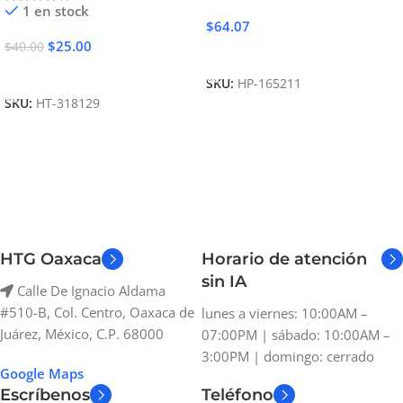
1 en stock
$
64.07
$
25.00
$
40.00
Añadir Al Carrito
Añadir Al Carrito
SKU:
HP-165211
SKU:
HT-318129
HTG Oaxaca
Horario de atención
sin IA
Calle De Ignacio Aldama
#510-B, Col. Centro, Oaxaca de
lunes a viernes: 10:00AM –
Juárez, México, C.P. 68000
07:00PM | sábado: 10:00AM –
3:00PM | domingo: cerrado
Google Maps
Escríbenos
Teléfono