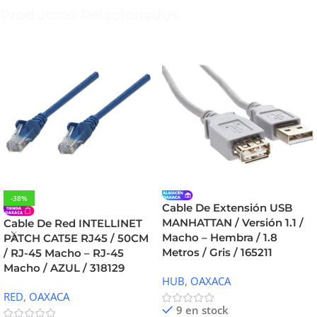
Productos Relacionados
-38%
Cable De Extensión USB
MANHATTAN / Versión 1.1 /
Cable De Red INTELLINET
Macho – Hembra / 1.8
PATCH CAT5E RJ45 / 50CM
Metros / Gris / 165211
/ RJ-45 Macho – RJ-45
Macho / AZUL / 318129
HUB
,
OAXACA
RED
,
OAXACA
9 en stock