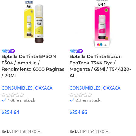
Botella De Tinta EPSON
Botella De Tinta Epson
T504 / Amarillo /
EcoTank T544 Dye /
Rendimiento 6000 Paginas
Magenta / 65Ml / T544320-
/ 70Ml
AL
CONSUMIBLES
,
OAXACA
CONSUMIBLES
,
OAXACA
100 en stock
23 en stock
$
254.64
$
254.66
Añadir Al Carrito
Añadir Al Carrito
SKU:
HP-T504420-AL
SKU:
HP-T544320-AL