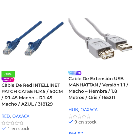
-38%
Cable De Extensión USB
MANHATTAN / Versión 1.1 /
Cable De Red INTELLINET
Macho – Hembra / 1.8
PATCH CAT5E RJ45 / 50CM
Metros / Gris / 165211
/ RJ-45 Macho – RJ-45
Macho / AZUL / 318129
HUB
,
OAXACA
RED
,
OAXACA
9 en stock
1 en stock
$
64.07