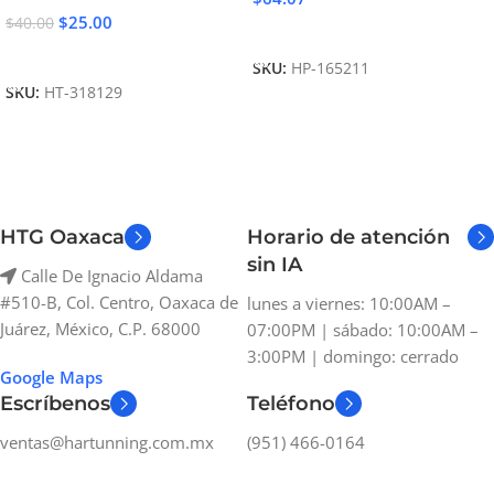
$
25.00
$
40.00
Añadir Al Carrito
Añadir Al Carrito
SKU:
HP-165211
SKU:
HT-318129
HTG Oaxaca
Horario de atención
sin IA
Calle De Ignacio Aldama
#510-B, Col. Centro, Oaxaca de
lunes a viernes: 10:00AM –
Juárez, México, C.P. 68000
07:00PM | sábado: 10:00AM –
3:00PM | domingo: cerrado
Google Maps
Escríbenos
Teléfono
ventas@hartunning.com.mx
(951) 466-0164