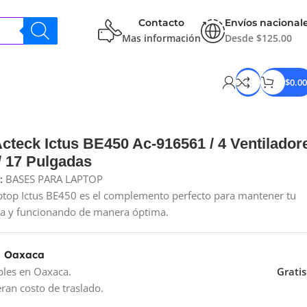
Contacto
Envíos nacional
Mas información
Desde $125.00
$
0.00
cteck Ictus BE450 Ac-916561 / 4 Ventilador
/ 17 Pulgadas
:
BASES PARA LAPTOP
aptop Ictus BE450 es el complemento perfecto para mantener tu
ca y funcionando de manera óptima.
a Oaxaca
bles en Oaxaca.
Gratis
ran costo de traslado.