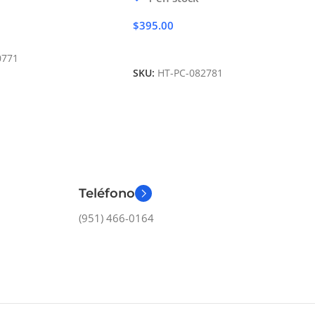
$
395.00
Carrito
Añadir Al Carrito
0771
SKU:
HT-PC-082781
Teléfono
(951) 466-0164