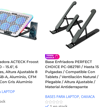
iadora ACTECK Froost
Base Enfriadora PERFECT
– 15.6″, 6
CHOICE PC-082781 / Hasta 15
es, Altura Ajustable 8
Pulgadas / Compatible Con
USB-A, Aluminio, CFM
Tablets / Ventilación Natural /
 Con Gris Aluminio
Plegable / Altura Ajustable /
Material Antiderrapante
A LAPTOP
BASES PARA LAPTOP
,
OAXACA
tock
1 en stock