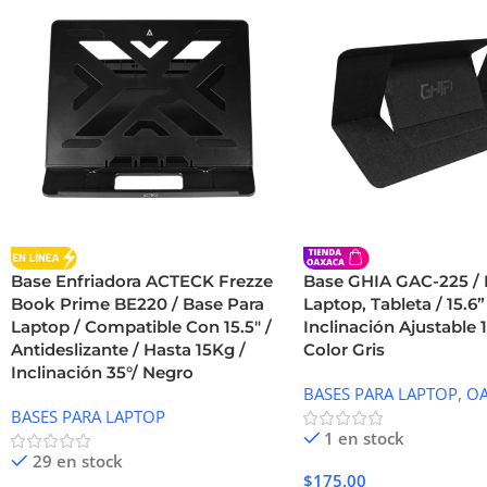
Base Enfriadora ACTECK Frezze
Base GHIA GAC-225 / 
Book Prime BE220 / Base Para
Laptop, Tableta / 15.6”
Laptop / Compatible Con 15.5″ /
Inclinación Ajustable 1
Antideslizante / Hasta 15Kg /
Color Gris
Inclinación 35°/ Negro
BASES PARA LAPTOP
,
OA
BASES PARA LAPTOP
1 en stock
29 en stock
$
175.00