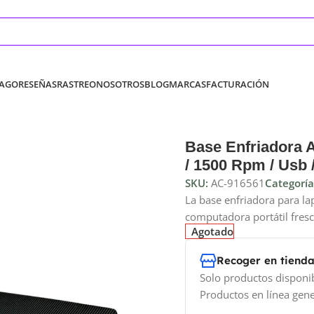
PAGO
RESEÑAS
RASTREO
NOSOTROS
BLOG
MARCAS
FACTURACIÓN
Base Enfriadora A
/ 1500 Rpm / Usb 
SKU:
AC-916561
Categoría
La base enfriadora para l
computadora portátil fres
Agotado
Recoger en tiend
Solo productos disponi
Productos en línea gene