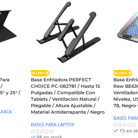
Para
Base Enfriadora PERFECT
Base Enfr
 /
CHOICE PC-082781 / Hasta 15
Raw BE630 
5° y 25° /
Pulgadas / Compatible Con
Ventilador
Tablets / Ventilación Natural /
Niveles, 
Plegable / Altura Ajustable /
78, Negro
XACA
Material Antiderrapante / Negro
BASES PAR
BASES PARA LAPTOP
15 en s
98 en stock