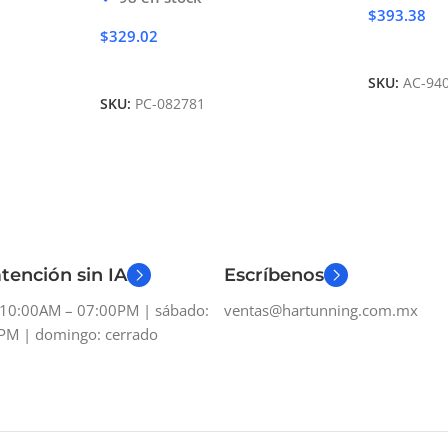
$
393.38
$
329.02
Añadir Al 
Añadir Al Carrito
SKU:
AC-94
SKU:
PC-082781
tención sin IA
Escríbenos
: 10:00AM – 07:00PM | sábado:
ventas@hartunning.com.mx
PM | domingo: cerrado