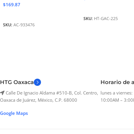
$
169.87
Añadir Al Carrito
Añadir Al Carrito
SKU:
HT-GAC-225
SKU:
AC-933476
HTG Oaxaca
Horario de a
Calle De Ignacio Aldama #510-B, Col. Centro,
lunes a viernes
Oaxaca de Juárez, México, C.P. 68000
10:00AM – 3:00
Google Maps