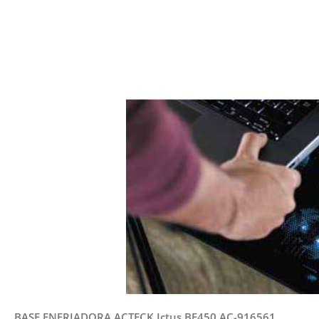
BASE ENFRIADORA ACTECK Ictus BE450 AC-916561