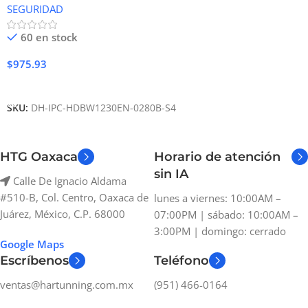
SEGURIDAD
60 en stock
$
975.93
Añadir Al Carrito
SKU:
DH-IPC-HDBW1230EN-0280B-S4
HTG Oaxaca
Horario de atención
sin IA
Calle De Ignacio Aldama
#510-B, Col. Centro, Oaxaca de
lunes a viernes: 10:00AM –
Juárez, México, C.P. 68000
07:00PM | sábado: 10:00AM –
3:00PM | domingo: cerrado
Google Maps
Escríbenos
Teléfono
ventas@hartunning.com.mx
(951) 466-0164