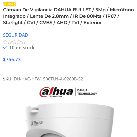
Cámara De Vigilancia DAHUA BULLET / 5Mp / Micrófono
Integrado / Lente De 2.8mm / IR De 80Mts / IP67 /
Starlight / CVI / CVBS / AHD / TVI / Exterior
SEGURIDAD
10 en stock
$
756.73
Añadir Al Carrito
SKU:
DH-HAC-HFW1500TLN-A-0280B-S2