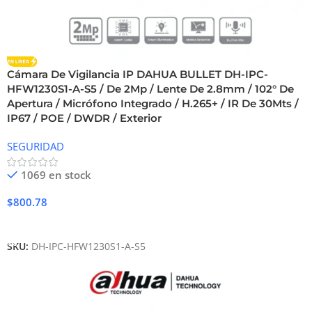
Cámara De Vigilancia IP DAHUA BULLET DH-IPC-
HFW1230S1-A-S5 / De 2Mp / Lente De 2.8mm / 102° De
Apertura / Micrófono Integrado / H.265+ / IR De 30Mts /
IP67 / POE / DWDR / Exterior
SEGURIDAD
1069 en stock
$
800.78
Añadir Al Carrito
SKU:
DH-IPC-HFW1230S1-A-S5