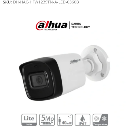
SKU:
DH-HAC-HFW1239TN-A-LED-0360B