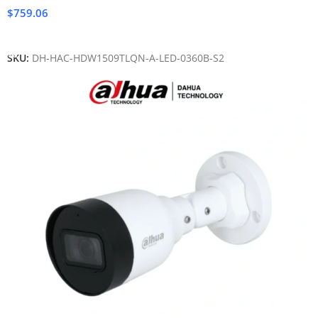
$
759.06
Añadir Al Carrito
SKU:
DH-HAC-HDW1509TLQN-A-LED-0360B-S2