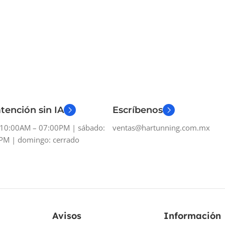
tención sin IA
Escríbenos
: 10:00AM – 07:00PM | sábado:
ventas@hartunning.com.mx
PM | domingo: cerrado
Avisos
Información