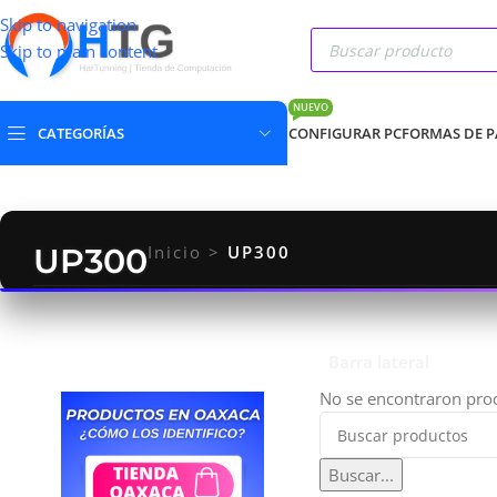
Skip to navigation
Skip to main content
NUEVO
CATEGORÍAS
CONFIGURAR PC
FORMAS DE 
UP300
Inicio
>
UP300
Barra lateral
No se encontraron prod
Buscar...