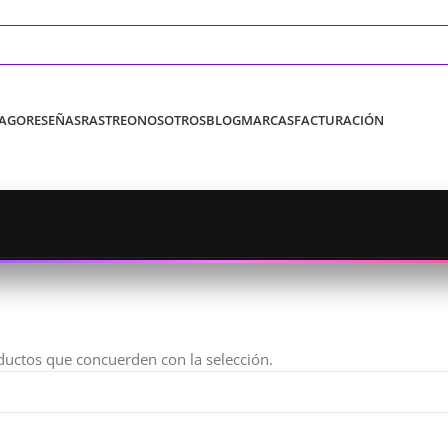
PAGO
RESEÑAS
RASTREO
NOSOTROS
BLOG
MARCAS
FACTURACIÓN
uctos que concuerden con la selección.