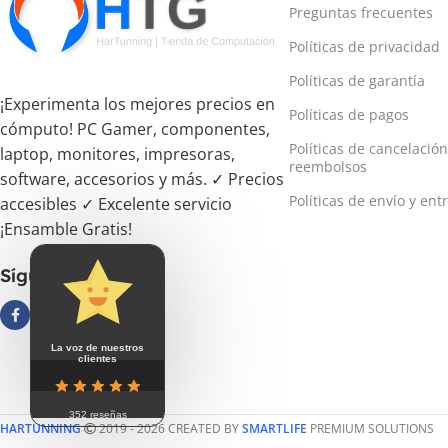
Preguntas frecuentes
Políticas de privacidad
Políticas de garantía
¡Experimenta los mejores precios en
Políticas de pagos
cómputo! PC Gamer, componentes,
Políticas de cancelación
laptop, monitores, impresoras,
reembolsos
software, accesorios y más. ✓ Precios
Políticas de envío y ent
accesibles ✓ Excelente servicio
¡Ensamble Gratis!
Síguenos
La voz de nuestros
clientes
352 reseñas
HARTUNNING
2019 - 2026 CREATED BY
SMARTLIFE
PREMIUM SOLUTIONS