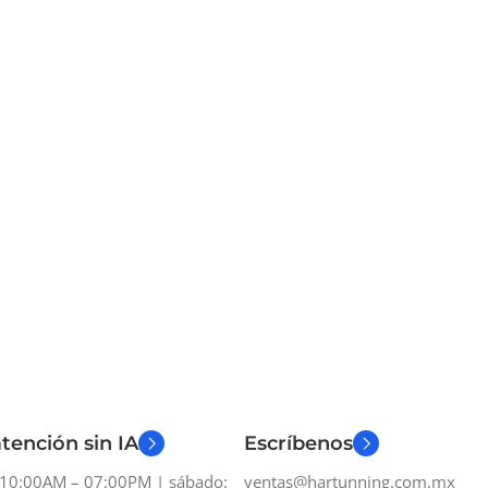
tención sin IA
Escríbenos
: 10:00AM – 07:00PM | sábado:
ventas@hartunning.com.mx