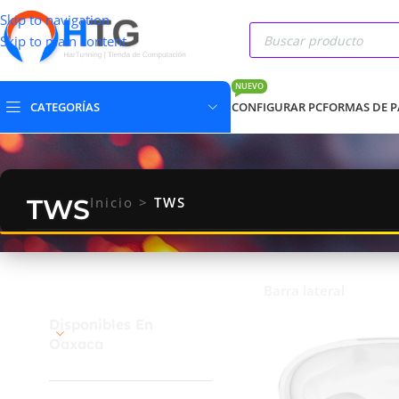
Skip to navigation
Skip to main content
NUEVO
CATEGORÍAS
CONFIGURAR PC
FORMAS DE 
TWS
Inicio
>
TWS
Barra lateral
Disponibles En
Oaxaca