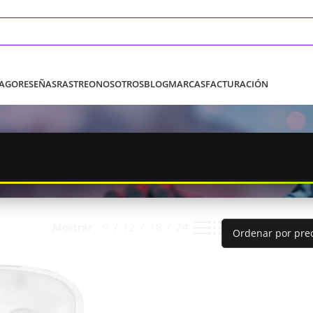
PAGO
RESEÑAS
RASTREO
NOSOTROS
BLOG
MARCAS
FACTURACIÓN
Mostrar
9
12
18
24