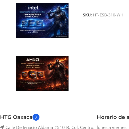
Añadir Al Carrito
SKU:
HT-ESB-310-WH
HTG Oaxaca
Horario de a
Calle De Ignacio Aldama #510-B, Col. Centro,
lunes a viernes