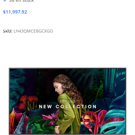
$
11,997.92
Añadir Al Carrito
SKU:
LH43QMCEBGCXGO