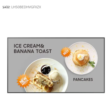
SKU:
LH50BEDHVGFXZX