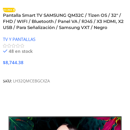
Pantalla Smart TV SAMSUNG QM32C / Tizen OS / 32″ /
FHD / WIFI / Bluetooth / Panel VA / RJ45 / X3 HDMI, X2
USB / Para Señalización / Samsung VXT / Negro
TV Y PANTALLAS
48 en stock
$
8,744.38
Añadir Al Carrito
SKU:
LH32QMCEBGCXZA