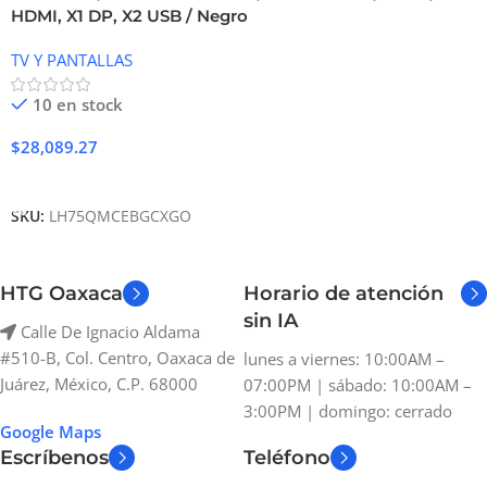
HDMI, X1 DP, X2 USB / Negro
TV Y PANTALLAS
10 en stock
$
28,089.27
Añadir Al Carrito
SKU:
LH75QMCEBGCXGO
HTG Oaxaca
Horario de atención
sin IA
Calle De Ignacio Aldama
#510-B, Col. Centro, Oaxaca de
lunes a viernes: 10:00AM –
Juárez, México, C.P. 68000
07:00PM | sábado: 10:00AM –
3:00PM | domingo: cerrado
Google Maps
Escríbenos
Teléfono