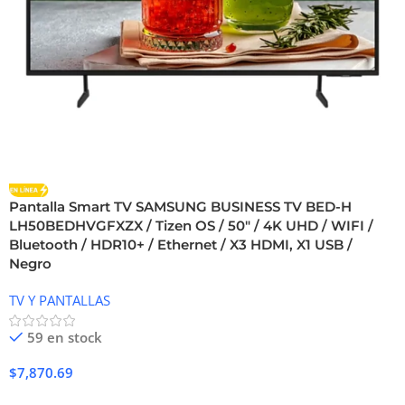
Pantalla Smart TV SAMSUNG BUSINESS TV BED-H
LH50BEDHVGFXZX / Tizen OS / 50″ / 4K UHD / WIFI /
Bluetooth / HDR10+ / Ethernet / X3 HDMI, X1 USB /
Negro
TV Y PANTALLAS
59 en stock
$
7,870.69
Añadir Al Carrito