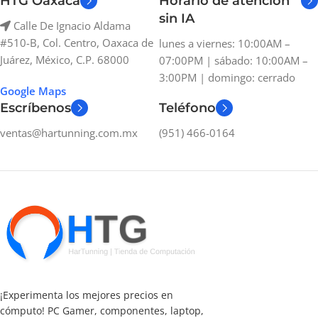
HTG Oaxaca
Horario de atención
sin IA
Calle De Ignacio Aldama
#510-B, Col. Centro, Oaxaca de
lunes a viernes: 10:00AM –
Juárez, México, C.P. 68000
07:00PM | sábado: 10:00AM –
3:00PM | domingo: cerrado
Google Maps
Escríbenos
Teléfono
ventas@hartunning.com.mx
(951) 466-0164
¡Experimenta los mejores precios en
cómputo! PC Gamer, componentes, laptop,