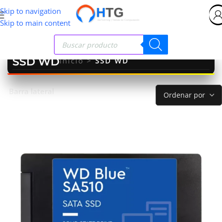
Skip to navigation
Skip to main content
SSD WD
Inicio
>
SSD WD
Barra lateral