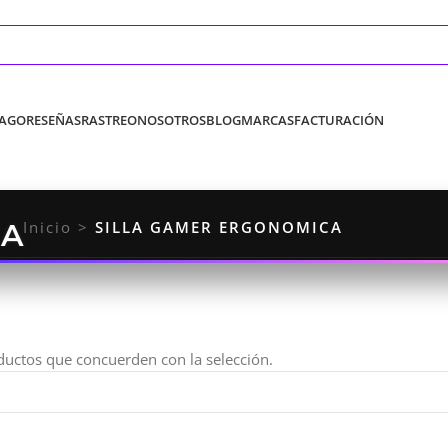
PAGO
RESEÑAS
RASTREO
NOSOTROS
BLOG
MARCAS
FACTURACIÓN
CA
Inicio
>
SILLA GAMER ERGONOMICA
uctos que concuerden con la selección.