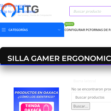
Skip to navigation
Skip to main content
NUEVO
CATEGORÍAS
CONFIGURAR PC
FORMAS DE 
SILLA GAMER ERGONOMI
Barra lateral
No se encontraron prod
Buscar...