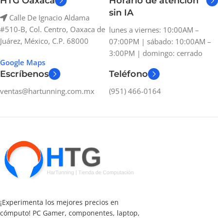
HTG Oaxaca
Horario de atención
sin IA
Calle De Ignacio Aldama
#510-B, Col. Centro, Oaxaca de
lunes a viernes: 10:00AM –
Juárez, México, C.P. 68000
07:00PM | sábado: 10:00AM –
3:00PM | domingo: cerrado
Google Maps
Escríbenos
Teléfono
ventas@hartunning.com.mx
(951) 466-0164
¡Experimenta los mejores precios en
cómputo! PC Gamer, componentes, laptop,