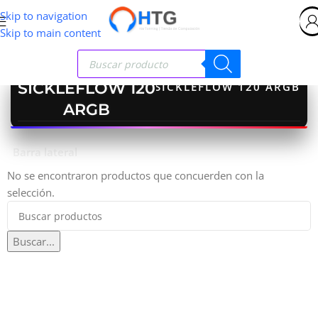
Skip to navigation
Skip to main content
SICKLEFLOW 120
Inicio
>
SICKLEFLOW 120 ARGB
ARGB
Barra lateral
No se encontraron productos que concuerden con la
selección.
Buscar...