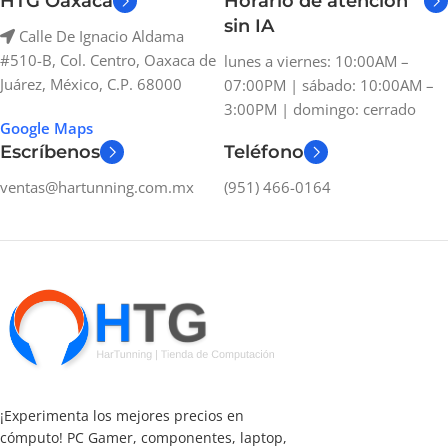
HTG Oaxaca
Horario de atención
sin IA
Calle De Ignacio Aldama
#510-B, Col. Centro, Oaxaca de
lunes a viernes: 10:00AM –
Juárez, México, C.P. 68000
07:00PM | sábado: 10:00AM –
3:00PM | domingo: cerrado
Google Maps
Escríbenos
Teléfono
ventas@hartunning.com.mx
(951) 466-0164
¡Experimenta los mejores precios en
cómputo! PC Gamer, componentes, laptop,