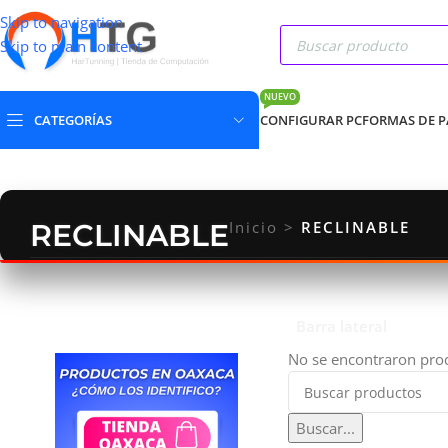
Skip to navigation
Skip to main content
NUEVO
CATEGORÍAS
CONFIGURAR PC
FORMAS DE 
RECLINABLE
Inicio
>
RECLINABLE
Barra lateral
No se encontraron prod
Buscar...