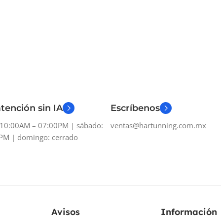
tención sin IA
Escríbenos
: 10:00AM – 07:00PM | sábado:
ventas@hartunning.com.mx
PM | domingo: cerrado
Avisos
Información