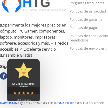
Preguntas frecuentes
Políticas de privacidad
Políticas de garantía
¡Experimenta los mejores precios en
Políticas de pagos
cómputo! PC Gamer, componentes,
Políticas de cancelación
laptop, monitores, impresoras,
reembolsos
software, accesorios y más. ✓ Precios
Políticas de envío y ent
accesibles ✓ Excelente servicio
¡Ensamble Gratis!
Síguenos
La voz de nuestros
clientes
352 reseñas
HARTUNNING
2019 - 2026 CREATED BY
SMARTLIFE
PREMIUM SOLUTIONS