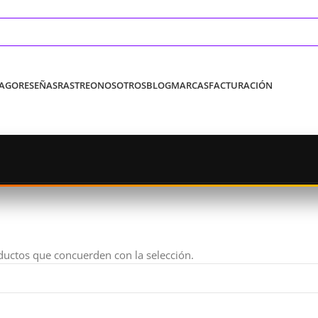
PAGO
RESEÑAS
RASTREO
NOSOTROS
BLOG
MARCAS
FACTURACIÓN
uctos que concuerden con la selección.