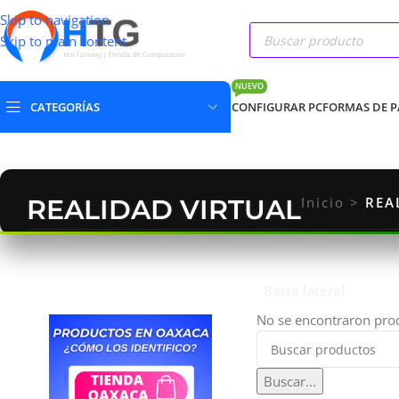
Skip to navigation
Skip to main content
NUEVO
CATEGORÍAS
CONFIGURAR PC
FORMAS DE 
REALIDAD VIRTUAL
Inicio
>
REA
Barra lateral
No se encontraron prod
Buscar...