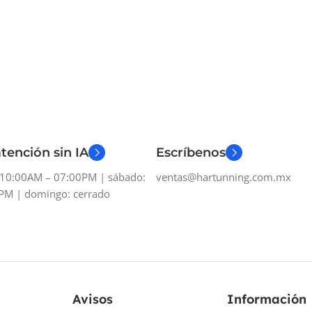
tención sin IA
Escríbenos
: 10:00AM – 07:00PM | sábado:
ventas@hartunning.com.mx
PM | domingo: cerrado
Avisos
Información