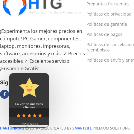
Preguntas frecuentes
Políticas de privacidad
Políticas de garantía
¡Experimenta los mejores precios en
Políticas de pagos
cómputo! PC Gamer, componentes,
Políticas de cancelación
laptop, monitores, impresoras,
reembolsos
software, accesorios y más. ✓ Precios
Políticas de envío y ent
accesibles ✓ Excelente servicio
¡Ensamble Gratis!
Síguenos
La voz de nuestros
clientes
352 reseñas
HARTUNNING
2019 - 2026 CREATED BY
SMARTLIFE
PREMIUM SOLUTIONS