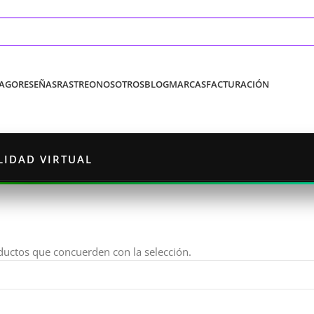
PAGO
RESEÑAS
RASTREO
NOSOTROS
BLOG
MARCAS
FACTURACIÓN
LIDAD VIRTUAL
uctos que concuerden con la selección.