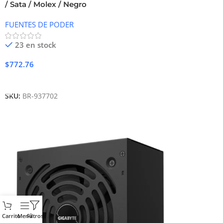
/ Sata / Molex / Negro
FUENTES DE PODER
23 en stock
$
772.76
Añadir Al Carrito
SKU:
BR-937702
Carrito
Menú
Filtros