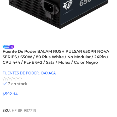
Fuente De Poder BALAM RUSH PULSAR 650PR NOVA
SERIES / 650W / 80 Plus White / No Modular / 24Pin /
CPU 4+4 / Pci-E 6+2 / Sata / Molex / Color Negro
FUENTES DE PODER
,
OAXACA
7 en stock
$
592.14
Añadir Al Carrito
SKU:
HP-BR-937719