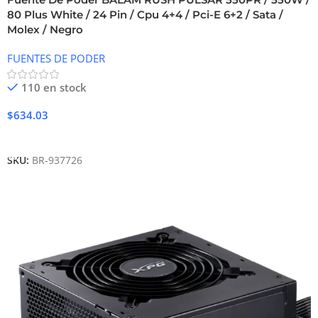
80 Plus White / 24 Pin / Cpu 4+4 / Pci-E 6+2 / Sata /
Molex / Negro
FUENTES DE PODER
110 en stock
$
634.03
Añadir Al Carrito
SKU:
BR-937726