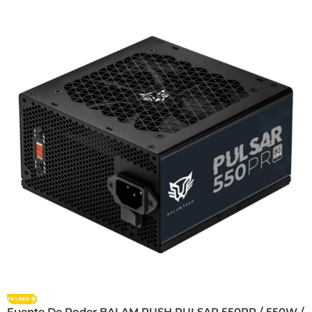
Fuente De Poder BALAM RUSH PULSAR 550PR / 550W /