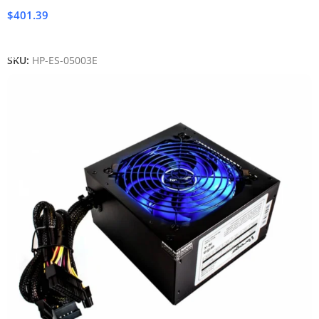
$
401.39
Añadir Al Carrito
SKU:
HP-ES-05003E