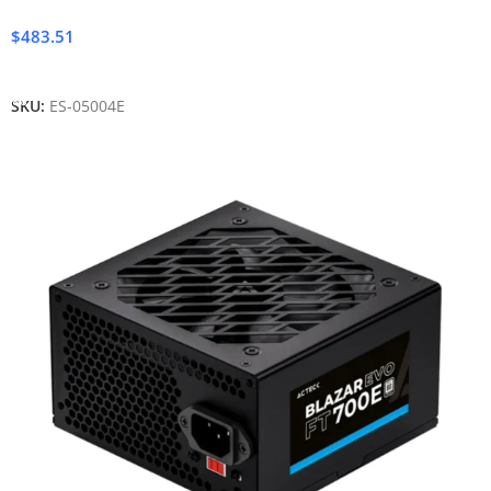
$
483.51
Añadir Al Carrito
SKU:
ES-05004E