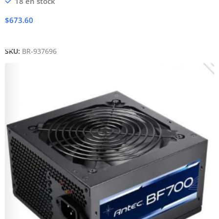
18 en stock
$
673.60
Añadir Al Carrito
SKU:
BR-937696