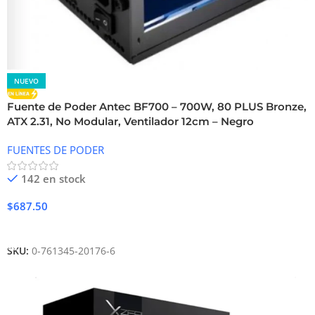
NUEVO
Fuente de Poder Antec BF700 – 700W, 80 PLUS Bronze,
ATX 2.31, No Modular, Ventilador 12cm – Negro
FUENTES DE PODER
142 en stock
$
687.50
Añadir Al Carrito
SKU:
0-761345-20176-6