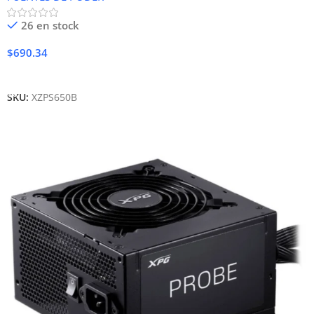
26 en stock
$
690.34
Añadir Al Carrito
SKU:
XZPS650B