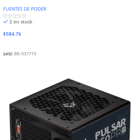
FUENTES DE PODER
2 en stock
$
584.76
Añadir Al Carrito
SKU:
BR-937719