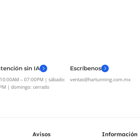
tención sin IA
Escríbenos
: 10:00AM – 07:00PM | sábado:
ventas@hartunning.com.mx
PM | domingo: cerrado
Avisos
Información