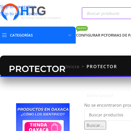
Skip to navigation
Skip to main content
NUEVO
CATEGORÍAS
CONFIGURAR PC
FORMAS DE 
PROTECTOR
Inicio
>
PROTECTOR
Barra lateral
No se encontraron prod
Buscar...