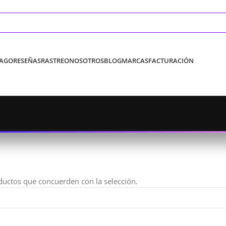
PAGO
RESEÑAS
RASTREO
NOSOTROS
BLOG
MARCAS
FACTURACIÓN
uctos que concuerden con la selección.