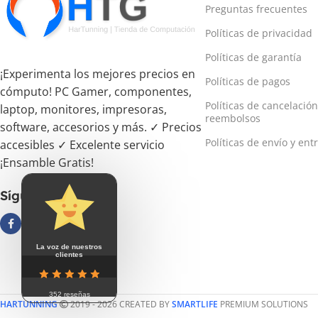
Preguntas frecuentes
Políticas de privacidad
Políticas de garantía
¡Experimenta los mejores precios en
Políticas de pagos
cómputo! PC Gamer, componentes,
Políticas de cancelación
laptop, monitores, impresoras,
reembolsos
software, accesorios y más. ✓ Precios
Políticas de envío y ent
accesibles ✓ Excelente servicio
¡Ensamble Gratis!
Síguenos
La voz de nuestros
clientes
352 reseñas
HARTUNNING
2019 - 2026 CREATED BY
SMARTLIFE
PREMIUM SOLUTIONS