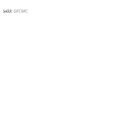
Añadir Al Carrito
SKU:
GFCMC