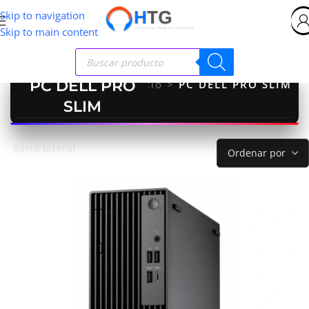
Skip to navigation
Skip to main content
PC DELL PRO
Inicio
>
PC DELL PRO SLIM
SLIM
Barra lateral