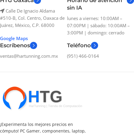
HTG Oaxaca
Horario de atención
sin IA
Calle De Ignacio Aldama
#510-B, Col. Centro, Oaxaca de
lunes a viernes: 10:00AM –
Juárez, México, C.P. 68000
07:00PM | sábado: 10:00AM –
3:00PM | domingo: cerrado
Google Maps
Escríbenos
Teléfono
ventas@hartunning.com.mx
(951) 466-0164
¡Experimenta los mejores precios en
cómputo! PC Gamer, componentes, laptop,