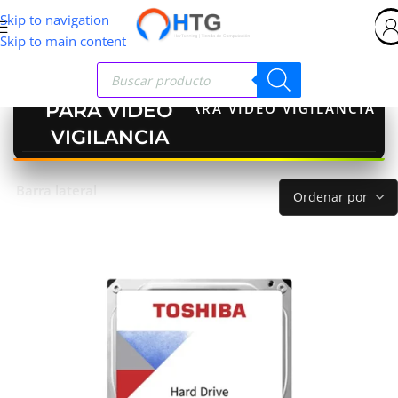
Skip to navigation
Skip to main content
PARA VIDEO
Inicio
>
PARA VIDEO VIGILANCIA
VIGILANCIA
Barra lateral