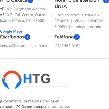
HTG Oaxaca
Horario de atención
sin IA
Calle De Ignacio Aldama
#510-B, Col. Centro, Oaxaca de
lunes a viernes: 10:00AM –
Juárez, México, C.P. 68000
07:00PM | sábado: 10:00AM –
3:00PM | domingo: cerrado
Google Maps
Escríbenos
Teléfono
ventas@hartunning.com.mx
(951) 466-0164
¡Experimenta los mejores precios en
cómputo! PC Gamer, componentes, laptop,