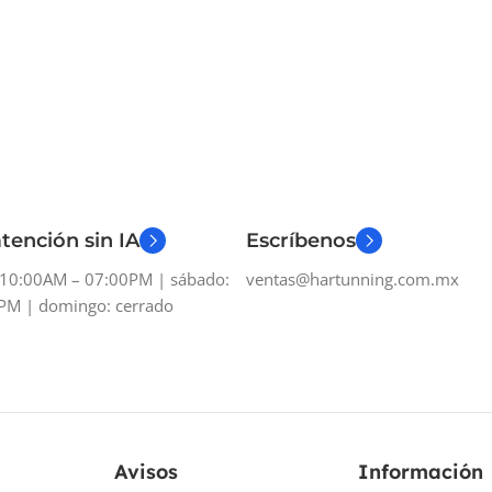
tención sin IA
Escríbenos
: 10:00AM – 07:00PM | sábado:
ventas@hartunning.com.mx
PM | domingo: cerrado
Avisos
Información