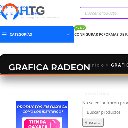
Skip to navigation
Skip to main content
NUEVO
CATEGORÍAS
CONFIGURAR PC
FORMAS DE 
GRAFICA RADEON
Inicio
>
GRAFI
Barra lateral
No se encontraron prod
Buscar...