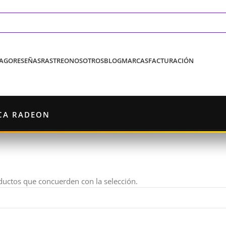
PAGO
RESEÑAS
RASTREO
NOSOTROS
BLOG
MARCAS
FACTURACIÓN
CA RADEON
uctos que concuerden con la selección.