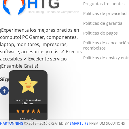
Preguntas frecuentes
Políticas de privacidad
Políticas de garantía
¡Experimenta los mejores precios en
Políticas de pagos
cómputo! PC Gamer, componentes,
Políticas de cancelación
laptop, monitores, impresoras,
reembolsos
software, accesorios y más. ✓ Precios
Políticas de envío y ent
accesibles ✓ Excelente servicio
¡Ensamble Gratis!
Síguenos
La voz de nuestros
clientes
352 reseñas
HARTUNNING
2019 - 2026 CREATED BY
SMARTLIFE
PREMIUM SOLUTIONS