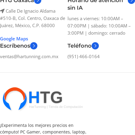
HTG Oaxaca
Horario de atención
sin IA
Calle De Ignacio Aldama
#510-B, Col. Centro, Oaxaca de
lunes a viernes: 10:00AM –
Juárez, México, C.P. 68000
07:00PM | sábado: 10:00AM –
3:00PM | domingo: cerrado
Google Maps
Escríbenos
Teléfono
ventas@hartunning.com.mx
(951) 466-0164
¡Experimenta los mejores precios en
cómputo! PC Gamer, componentes, laptop,