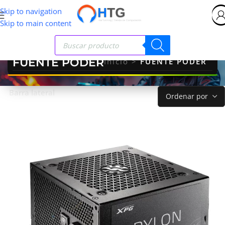
Skip to navigation
Skip to main content
FUENTE PODER
Inicio
>
FUENTE PODER
Barra lateral