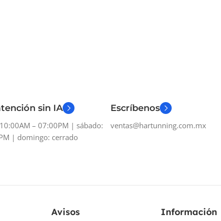
tención sin IA
Escríbenos
: 10:00AM – 07:00PM | sábado:
ventas@hartunning.com.mx
PM | domingo: cerrado
Avisos
Información