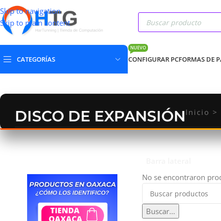
Skip to navigation
Skip to main content
NUEVO
CATEGORÍAS
CONFIGURAR PC
FORMAS DE 
DISCO DE EXPANSIÓN
Inicio
>
Barra lateral
No se encontraron prod
Buscar...