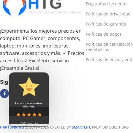
Preguntas frecuentes
Políticas de privacidad
Políticas de garantía
¡Experimenta los mejores precios en
Políticas de pagos
cómputo! PC Gamer, componentes,
Políticas de cancelación
laptop, monitores, impresoras,
reembolsos
software, accesorios y más. ✓ Precios
Políticas de envío y ent
accesibles ✓ Excelente servicio
¡Ensamble Gratis!
Síguenos
La voz de nuestros
clientes
352 reseñas
HARTUNNING
2019 - 2026 CREATED BY
SMARTLIFE
PREMIUM SOLUTIONS