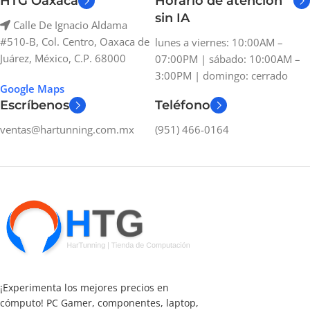
HTG Oaxaca
Horario de atención
sin IA
Calle De Ignacio Aldama
#510-B, Col. Centro, Oaxaca de
lunes a viernes: 10:00AM –
Juárez, México, C.P. 68000
07:00PM | sábado: 10:00AM –
3:00PM | domingo: cerrado
Google Maps
Escríbenos
Teléfono
ventas@hartunning.com.mx
(951) 466-0164
¡Experimenta los mejores precios en
cómputo! PC Gamer, componentes, laptop,