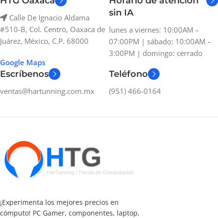
HTG Oaxaca
Horario de atención
sin IA
Calle De Ignacio Aldama
#510-B, Col. Centro, Oaxaca de
lunes a viernes: 10:00AM –
Juárez, México, C.P. 68000
07:00PM | sábado: 10:00AM –
3:00PM | domingo: cerrado
Google Maps
Escríbenos
Teléfono
ventas@hartunning.com.mx
(951) 466-0164
¡Experimenta los mejores precios en
cómputo! PC Gamer, componentes, laptop,