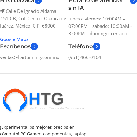
HTG Oaxaca
Horario de atención
sin IA
Calle De Ignacio Aldama
#510-B, Col. Centro, Oaxaca de
lunes a viernes: 10:00AM –
Juárez, México, C.P. 68000
07:00PM | sábado: 10:00AM –
3:00PM | domingo: cerrado
Google Maps
Escríbenos
Teléfono
ventas@hartunning.com.mx
(951) 466-0164
¡Experimenta los mejores precios en
cómputo! PC Gamer, componentes, laptop,