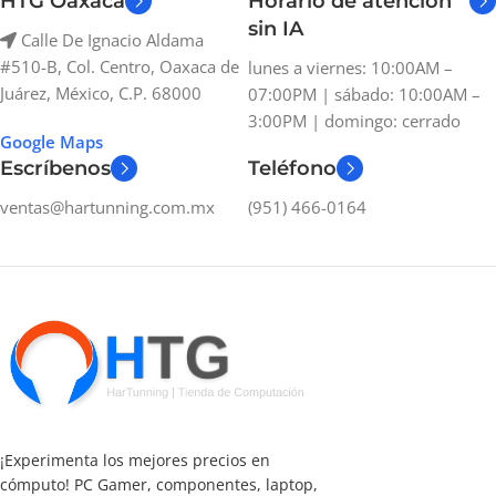
HTG Oaxaca
Horario de atención
sin IA
Calle De Ignacio Aldama
#510-B, Col. Centro, Oaxaca de
lunes a viernes: 10:00AM –
Juárez, México, C.P. 68000
07:00PM | sábado: 10:00AM –
3:00PM | domingo: cerrado
Google Maps
Escríbenos
Teléfono
ventas@hartunning.com.mx
(951) 466-0164
¡Experimenta los mejores precios en
cómputo! PC Gamer, componentes, laptop,