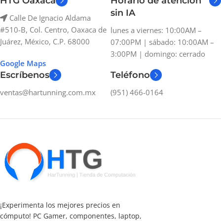
HTG Oaxaca
Horario de atención
sin IA
Calle De Ignacio Aldama
#510-B, Col. Centro, Oaxaca de
lunes a viernes: 10:00AM –
Juárez, México, C.P. 68000
07:00PM | sábado: 10:00AM –
3:00PM | domingo: cerrado
Google Maps
Escríbenos
Teléfono
ventas@hartunning.com.mx
(951) 466-0164
¡Experimenta los mejores precios en
cómputo! PC Gamer, componentes, laptop,