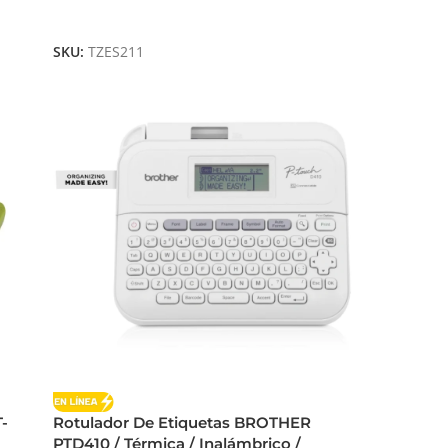
Añadir Al Carrito
SKU:
TZES211
-
Rotulador De Etiquetas BROTHER
PTD410 / Térmica / Inalámbrico /