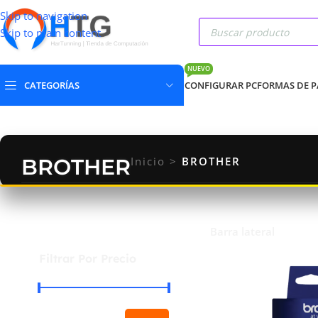
Skip to navigation
Skip to main content
NUEVO
CATEGORÍAS
CONFIGURAR PC
FORMAS DE 
BROTHER
Inicio
>
BROTHER
Barra lateral
Filtrar Por Precio