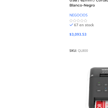
USB / 62mm / Cortad
Blanco-Negro
NEGOCIOS
67 en stock
$
3,093.53
Añadir Al Carrito
SKU:
QL800