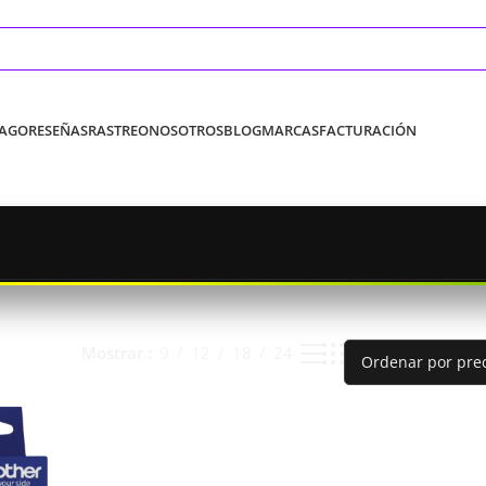
PAGO
RESEÑAS
RASTREO
NOSOTROS
BLOG
MARCAS
FACTURACIÓN
Mostrar
9
12
18
24