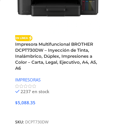
Impresora Multifuncional BROTHER
DCPT730DW – Inyección de Tinta,
Inalámbrico, Dúplex, Impresiones a
Color – Carta, Legal, Ejecutivo, A4, A5,
A6
IMPRESORAS
2237 en stock
$
5,088.35
Añadir Al Carrito
SKU:
DCPT730DW