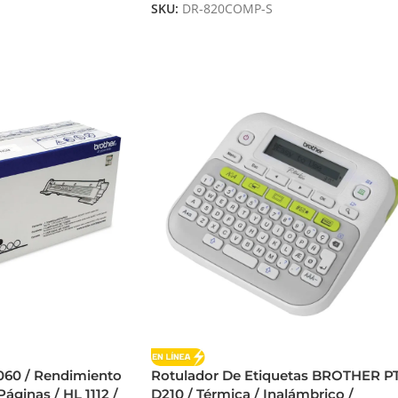
SKU:
DR-820COMP-S
60 / Rendimiento
Rotulador De Etiquetas BROTHER PT
áginas / HL 1112 /
D210 / Térmica / Inalámbrico /