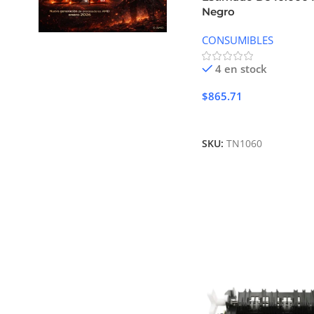
Negro
CONSUMIBLES
4 en stock
$
865.71
Añadir Al Carrito
SKU:
TN1060