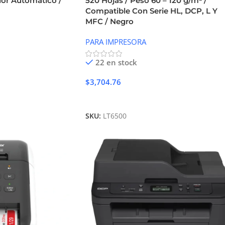
or Automático /
520 Hojas / Peso 60 – 120 g/m² /
Compatible Con Serie HL, DCP, L Y
MFC / Negro
PARA IMPRESORA
22 en stock
$
3,704.76
Añadir Al Carrito
SKU:
LT6500