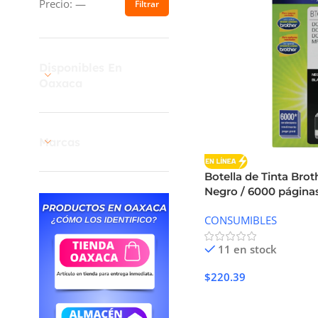
Precio:
—
Filtrar
Disponibles En
Oaxaca
Marcas
Botella de Tinta Bro
Negro / 6000 página
CONSUMIBLES
11 en stock
$
220.39
Añadir Al Carrito