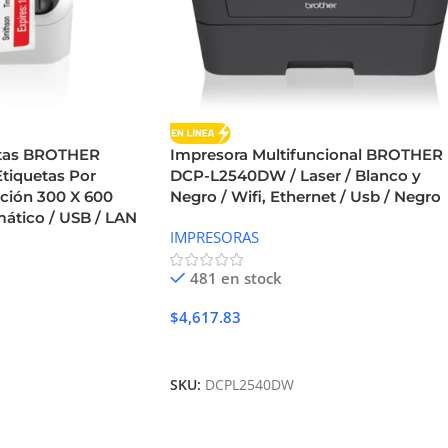
etas BROTHER
Impresora Multifuncional BROTHER
tiquetas Por
DCP-L2540DW / Laser / Blanco y
ución 300 X 600
Negro / Wifi, Ethernet / Usb / Negro
mático / USB / LAN
IMPRESORAS
481 en stock
$
4,617.83
Añadir Al Carrito
SKU:
DCPL2540DW