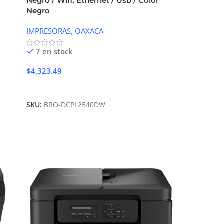
Negro / Wifi, Ethernet / Usb / Color
Negro
IMPRESORAS
,
OAXACA
7 en stock
$
4,323.49
Añadir Al Carrito
SKU:
BRO-DCPL2540DW