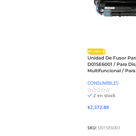
Unidad De Fusor Pa
D01SE6001 / Para Dis
Multifuncional / Par
CONSUMIBLES
2 en stock
$
2,372.88
Añadir Al Carrito
SKU:
D01SE6001