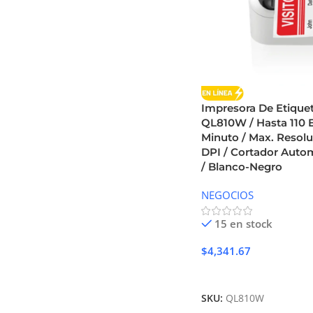
Impresora De Etiqu
QL810W / Hasta 110 E
Minuto / Max. Resol
DPI / Cortador Auto
/ Blanco-Negro
NEGOCIOS
15 en stock
$
4,341.67
Añadir Al Carrito
SKU:
QL810W